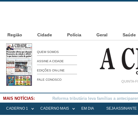
Região
Cidade
Polícia
Geral
Saúde
QUEM SOMOS
ASSINE A CIDADE
EDIÇÕES ON-LINE
FALE CONOSCO
QUINTA-F
MAIS NOTÍCIAS:
Falece Elena Menoia Cesarin
CADERNO 1
CADERNO MAIS
EM DIA
SEJA ASSINANTE