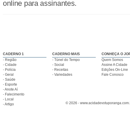
online para assinantes.
CADERNO 1
CADERNO MAIS
CONHEÇA O JO
- Região
- Túnel do Tempo
Quem Somos
- Cidade
- Social
Assine A Cidade
- Polícia
- Receitas
Edições On-Line
- Geral
- Variedades
Fale Conosco
- Saúde
- Esporte
- Anote Aí
- Falecimento
- Local
© 2026 - www.acidadevotuporanga.com.br
- Artigo