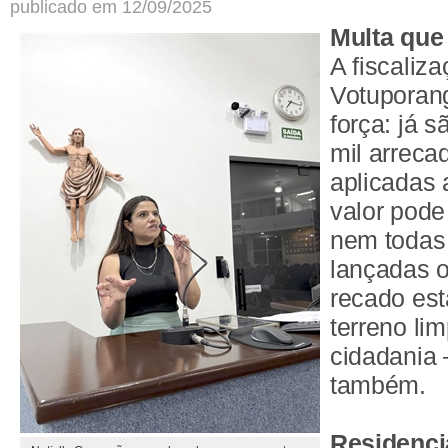
publicado em 12/09/2025
Multa que
A fiscaliz
Votuporan
força: já 
mil arrec
aplicadas 
valor pode
nem todas
lançadas o
recado est
terreno li
cidadania
também.
Residenci