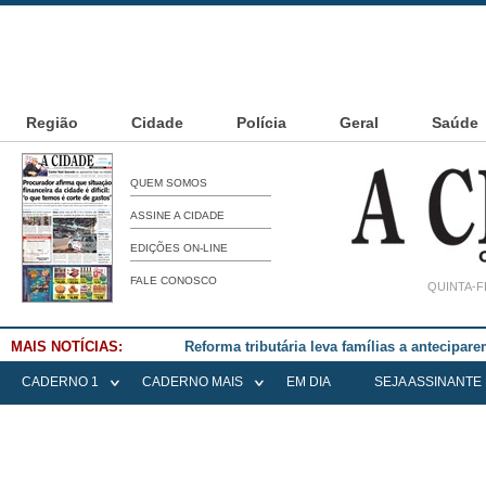
Região
Cidade
Polícia
Geral
Saúde
QUEM SOMOS
ASSINE A CIDADE
EDIÇÕES ON-LINE
FALE CONOSCO
QUINTA-F
MAIS NOTÍCIAS:
Falece Elena Menoia Cesarin
CADERNO 1
CADERNO MAIS
EM DIA
SEJA ASSINANTE