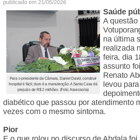
publicado em 21/05/2026
Saúde púb
A questão
Votuporang
na última
realizada 
feira, dia
assunto fo
Renato Ab
Para o presidente da Câmara, Daniel David, construir
levou par
hospital é fácil; duro é a manutenção. A Santa Casa dá
prejuízo de R$ 2 milhões. (Foto: Assessoria)
depoiment
diabético que passou por atendimento 
vezes com o mesmo sintoma.
Pior
E o que rolou no discurso de Abdala foi