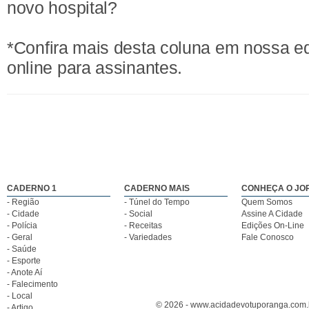
novo hospital?
*Confira mais desta coluna em nossa e
online para assinantes.
CADERNO 1
CADERNO MAIS
CONHEÇA O JO
- Região
- Túnel do Tempo
Quem Somos
- Cidade
- Social
Assine A Cidade
- Polícia
- Receitas
Edições On-Line
- Geral
- Variedades
Fale Conosco
- Saúde
- Esporte
- Anote Aí
- Falecimento
- Local
© 2026 - www.acidadevotuporanga.com.br
- Artigo