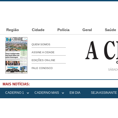
Região
Cidade
Polícia
Geral
Saúde
QUEM SOMOS
ASSINE A CIDADE
EDIÇÕES ON-LINE
FALE CONOSCO
SÁBADO
MAIS NOTÍCIAS:
Falece Elena Menoia Cesarin
CADERNO 1
CADERNO MAIS
EM DIA
SEJA ASSINANTE