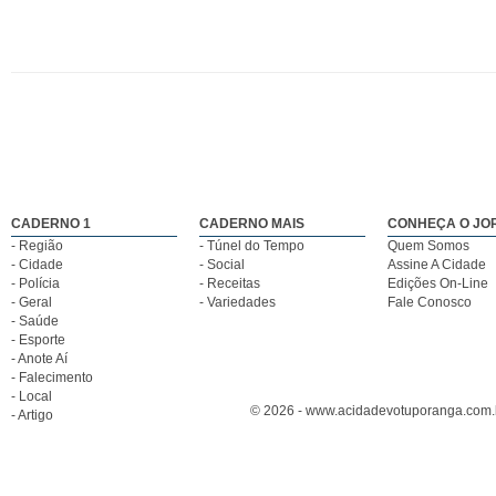
CADERNO 1
CADERNO MAIS
CONHEÇA O JO
- Região
- Túnel do Tempo
Quem Somos
- Cidade
- Social
Assine A Cidade
- Polícia
- Receitas
Edições On-Line
- Geral
- Variedades
Fale Conosco
- Saúde
- Esporte
- Anote Aí
- Falecimento
- Local
© 2026 - www.acidadevotuporanga.com.br
- Artigo