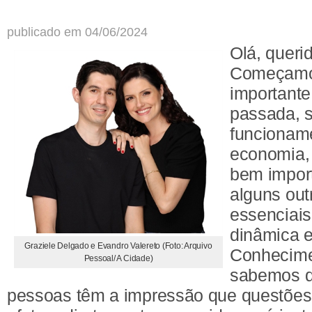
publicado em 04/06/2024
Olá, querid
Começamo
important
passada, 
funcionam
economia,
bem impor
alguns out
essenciais
dinâmica e
Graziele Delgado e Evandro Valereto (Foto: Arquivo
Conhecime
Pessoal/ A Cidade)
sabemos q
pessoas têm a impressão que questõe