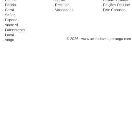
- Polícia
- Receitas
Edições On-Line
- Geral
- Variedades
Fale Conosco
- Saúde
- Esporte
- Anote Aí
- Falecimento
- Local
© 2026 - www.acidadevotuporanga.com.br
- Artigo