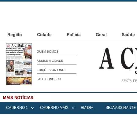
Região
Cidade
Polícia
Geral
Saúde
QUEM SOMOS
ASSINE A CIDADE
EDIÇÕES ON-LINE
FALE CONOSCO
SEXTA-FE
MAIS NOTÍCIAS:
Falece Elena Menoia Cesarin
CADERNO 1
CADERNO MAIS
EM DIA
SEJA ASSINANTE