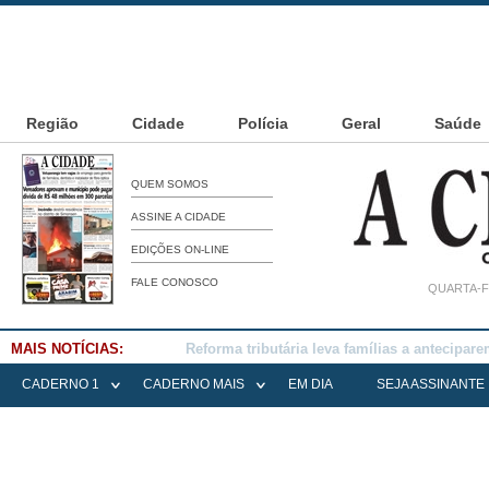
Região
Cidade
Polícia
Geral
Saúde
QUEM SOMOS
ASSINE A CIDADE
EDIÇÕES ON-LINE
FALE CONOSCO
QUARTA-F
MAIS NOTÍCIAS:
Falece Elena Menoia Cesarin
CADERNO 1
CADERNO MAIS
EM DIA
SEJA ASSINANTE