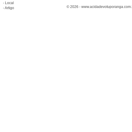
- Local
© 2026 - www.acidadevotuporanga.com.br
- Artigo