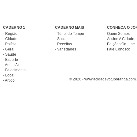
CADERNO 1
CADERNO MAIS
CONHEÇA O JO
- Região
- Túnel do Tempo
Quem Somos
- Cidade
- Social
Assine A Cidade
- Polícia
- Receitas
Edições On-Line
- Geral
- Variedades
Fale Conosco
- Saúde
- Esporte
- Anote Aí
- Falecimento
- Local
© 2026 - www.acidadevotuporanga.com.br
- Artigo