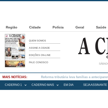
Região
Cidade
Polícia
Geral
Saúde
QUEM SOMOS
ASSINE A CIDADE
EDIÇÕES ON-LINE
FALE CONOSCO
SÁBADO
MAIS NOTÍCIAS:
Falece Elena Menoia Cesarin
CADERNO 1
CADERNO MAIS
EM DIA
SEJA ASSINANTE