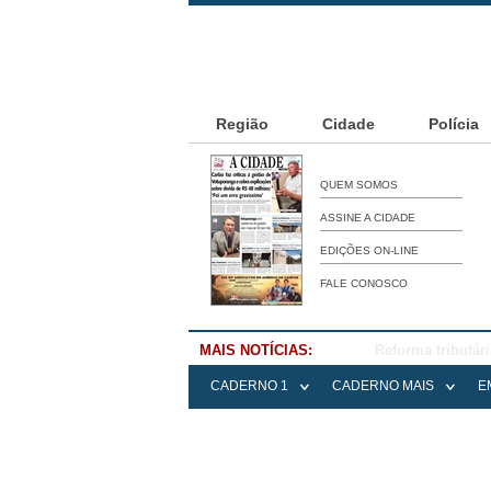
Região
Cidade
Polícia
QUEM SOMOS
ASSINE A CIDADE
EDIÇÕES ON-LINE
FALE CONOSCO
MAIS NOTÍCIAS:
Falece Elena Me
CADERNO 1
CADERNO MAIS
E