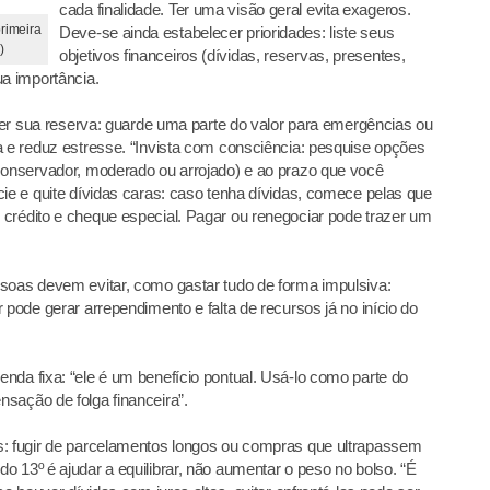
cada finalidade. Ter uma visão geral evita exageros.
rimeira
Deve-se ainda estabelecer prioridades: liste seus
)
objetivos financeiros (dívidas, reservas, presentes,
ua importância.
ecer sua reserva: guarde uma parte do valor para emergências ou
a e reduz estresse. “Invista com consciência: pesquise opções
(conservador, moderado ou arrojado) e ao prazo que você
cie e quite dívidas caras: caso tenha dívidas, comece pelas que
crédito e cheque especial. Pagar ou renegociar pode trazer um
ssoas devem evitar, como gastar tudo de forma impulsiva:
 pode gerar arrependimento e falta de recursos já no início do
nda fixa: “ele é um benefício pontual. Usá-lo como parte do
sação de folga financeira”.
s: fugir de parcelamentos longos ou compras que ultrapassem
o 13º é ajudar a equilibrar, não aumentar o peso no bolso. “É