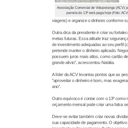
Associação Comercial de Votuporanga (ACV); p
parcela do 13º será paga hoje (Foto: ACV
viagens) e organize o dinheiro conforme s
Outra dica da presidente é criar ou fortal
metas futuras. Essa atitude traz seguranç
de investimento adequadas ao seu perfil 
pretende manter o dinheiro aplicado. Nego
possuem juros mais altos, como cartão de 
grande alívio”, acrescentou Natália.
A líder da ACV levantou pontos que as pe
“aproveitar o dinheiro é bom, mas exagerar
ano”.
Outro equívoco é contar com o 13º como re
orçamento mensal pode criar uma falsa sen
Deve-se evitar também criar novas dívida
sua capacidade de pagamento. O objetivo d