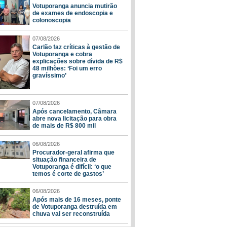
Votuporanga anuncia mutirão
de exames de endoscopia e
colonoscopia
07/08/2026
Carlão faz críticas à gestão de
Votuporanga e cobra
explicações sobre dívida de R$
48 milhões: ‘Foi um erro
gravíssimo’
07/08/2026
Após cancelamento, Câmara
abre nova licitação para obra
de mais de R$ 800 mil
06/08/2026
Procurador-geral afirma que
situação financeira de
Votuporanga é difícil: ‘o que
temos é corte de gastos’
06/08/2026
Após mais de 16 meses, ponte
de Votuporanga destruída em
chuva vai ser reconstruída