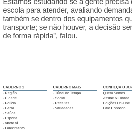
Estamos estudando se a gente precisa d
escola para atender, avaliando demand
também se dentro dos equipamentos qu
transporte; se não houver, a decisão se
de forma rápida”, falou.
CADERNO 1
CADERNO MAIS
CONHEÇA O JO
- Região
- Túnel do Tempo
Quem Somos
- Cidade
- Social
Assine A Cidade
- Polícia
- Receitas
Edições On-Line
- Geral
- Variedades
Fale Conosco
- Saúde
- Esporte
- Anote Aí
- Falecimento