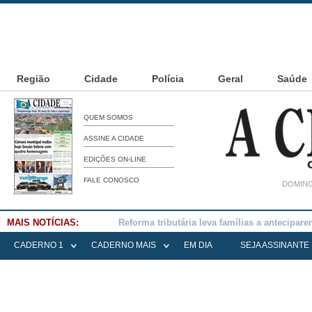
Região
Cidade
Polícia
Geral
Saúde
QUEM SOMOS
ASSINE A CIDADE
EDIÇÕES ON-LINE
FALE CONOSCO
DOMING
MAIS NOTÍCIAS:
Falece Elena Menoia Cesarin
CADERNO 1
CADERNO MAIS
EM DIA
SEJA ASSINANTE