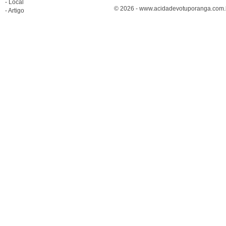
- Local
© 2026 - www.acidadevotuporanga.com.br
- Artigo