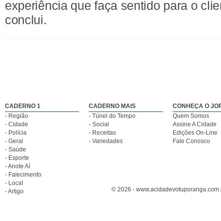
experiência que faça sentido para o clie
conclui.
CADERNO 1
CADERNO MAIS
CONHEÇA O JO
- Região
- Túnel do Tempo
Quem Somos
- Cidade
- Social
Assine A Cidade
- Polícia
- Receitas
Edições On-Line
- Geral
- Variedades
Fale Conosco
- Saúde
- Esporte
- Anote Aí
- Falecimento
- Local
© 2026 - www.acidadevotuporanga.com.br
- Artigo