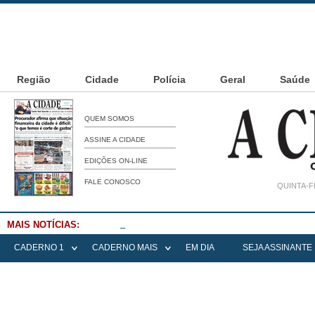
Região
Cidade
Polícia
Geral
Saúde
QUEM SOMOS
ASSINE A CIDADE
EDIÇÕES ON-LINE
FALE CONOSCO
QUINTA-F
MAIS NOTÍCIAS:
Falece Elena Menoia Cesarin
CADERNO 1
CADERNO MAIS
EM DIA
SEJA ASSINANTE