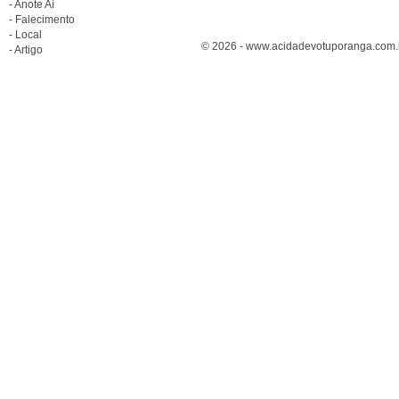
- Anote Aí
- Falecimento
- Local
© 2026 - www.acidadevotuporanga.com.br
- Artigo