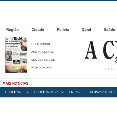
Região
Cidade
Polícia
Geral
Saúde
QUEM SOMOS
ASSINE A CIDADE
EDIÇÕES ON-LINE
FALE CONOSCO
SEXTA-FE
MAIS NOTÍCIAS:
Falece Elena Menoia Cesarin
CADERNO 1
CADERNO MAIS
EM DIA
SEJA ASSINANTE