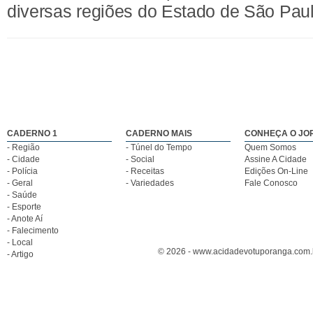
diversas regiões do Estado de São Paul
CADERNO 1
CADERNO MAIS
CONHEÇA O JO
- Região
- Túnel do Tempo
Quem Somos
- Cidade
- Social
Assine A Cidade
- Polícia
- Receitas
Edições On-Line
- Geral
- Variedades
Fale Conosco
- Saúde
- Esporte
- Anote Aí
- Falecimento
- Local
© 2026 - www.acidadevotuporanga.com.br
- Artigo