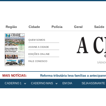
Região
Cidade
Polícia
Geral
Saúde
QUEM SOMOS
ASSINE A CIDADE
EDIÇÕES ON-LINE
FALE CONOSCO
SÁBADO
MAIS NOTÍCIAS:
Falece Elena Menoia Cesarin
CADERNO 1
CADERNO MAIS
EM DIA
SEJA ASSINANTE