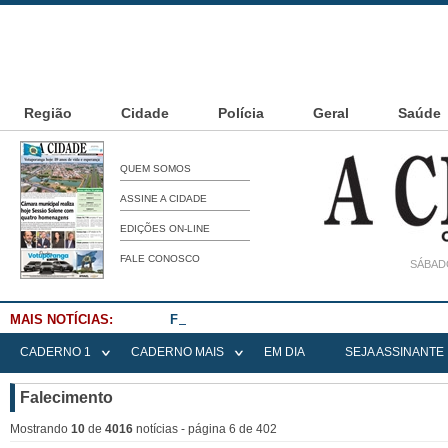
Região
Cidade
Polícia
Geral
Saúde
QUEM SOMOS
ASSINE A CIDADE
EDIÇÕES ON-LINE
FALE CONOSCO
SÁBADO
MAIS NOTÍCIAS:
Falece Elena Menoia Cesarin
CADERNO 1
CADERNO MAIS
EM DIA
SEJA ASSINANTE
Falecimento
Mostrando
10
de
4016
notícias - página 6 de 402