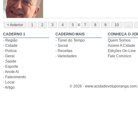
< Anterior
1
2
3
4
5
6
7
8
9
10
...
CADERNO 1
CADERNO MAIS
CONHEÇA O JO
- Região
- Túnel do Tempo
Quem Somos
- Cidade
- Social
Assine A Cidade
- Polícia
- Receitas
Edições On-Line
- Geral
- Variedades
Fale Conosco
- Saúde
- Esporte
- Anote Aí
- Falecimento
- Local
© 2026 - www.acidadevotuporanga.com.br
- Artigo