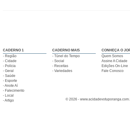
CADERNO 1
CADERNO MAIS
CONHEÇA O JO
- Região
- Túnel do Tempo
Quem Somos
- Cidade
- Social
Assine A Cidade
- Polícia
- Receitas
Edições On-Line
- Geral
- Variedades
Fale Conosco
- Saúde
- Esporte
- Anote Aí
- Falecimento
- Local
© 2026 - www.acidadevotuporanga.com.br
- Artigo