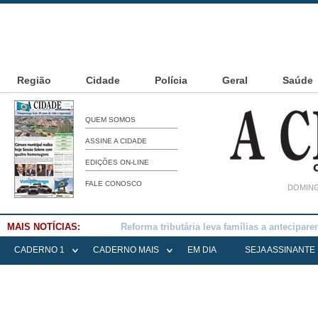
Região
Cidade
Polícia
Geral
Saúde
QUEM SOMOS
ASSINE A CIDADE
EDIÇÕES ON-LINE
FALE CONOSCO
DOMING
MAIS NOTÍCIAS:
Falece Elena Menoia Cesarin
CADERNO 1
CADERNO MAIS
EM DIA
SEJA ASSINANTE