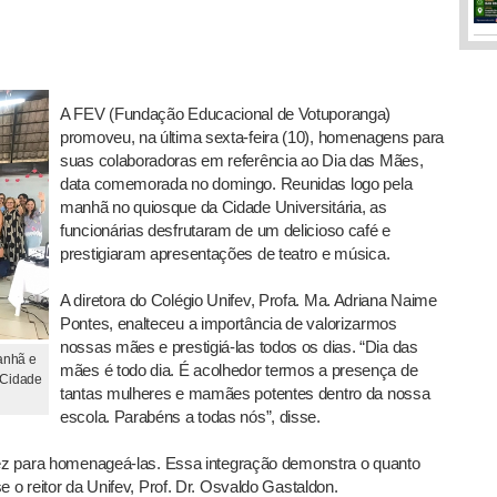
A FEV (Fundação Educacional de Votuporanga)
promoveu, na última sexta-feira (10), homenagens para
suas colaboradoras em referência ao Dia das Mães,
data comemorada no domingo. Reunidas logo pela
manhã no quiosque da Cidade Universitária, as
funcionárias desfrutaram de um delicioso café e
prestigiaram apresentações de teatro e música.
A diretora do Colégio Unifev, Profa. Ma. Adriana Naime
Pontes, enalteceu a importância de valorizarmos
nossas mães e prestigiá-las todos os dias. “Dia das
anhã e
mães é todo dia. É acolhedor termos a presença de
a Cidade
tantas mulheres e mamães potentes dentro da nossa
escola. Parabéns a todas nós”, disse.
 vez para homenageá-las. Essa integração demonstra o quanto
e o reitor da Unifev, Prof. Dr. Osvaldo Gastaldon.