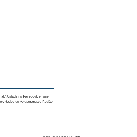
nal A Cidade no Facebook e fique
 novidades de Votuporanga e Região
Desenvolvido por GD Virtual