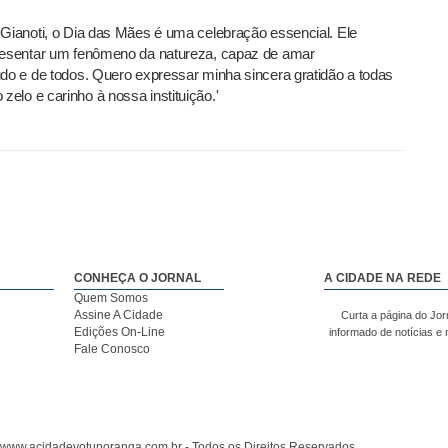
 Gianoti, o Dia das Mães é uma celebração essencial. Ele
presentar um fenômeno da natureza, capaz de amar
udo e de todos. Quero expressar minha sincera gratidão a todas
elo e carinho à nossa instituição.'
CONHEÇA O JORNAL
A CIDADE NA REDE
Quem Somos
Assine A Cidade
Curta a página do Jor
Edições On-Line
informado de notícias e
Fale Conosco
 www.acidadevotuporanga.com.br - Todos os Direitos Reservados.