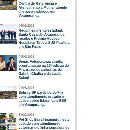
Centro de Referência e
Atendimento à Mulher atende
em novo endereço em
Votuporanga
06/08/2026
Reconhecimento estadual:
Santa Casa de Votuporanga
recebe o Prêmio Acesso
Hospitalar Tabela SUS Paulista
em São Paulo
04/08/2026
Senac Votuporanga amplia
programação na 16ª edição do
Fliv, trazendo palestras de
Gabriel Chalita e de Lucila
Sciotti
04/08/2026
Sebrae-SP participa do Fliv
com atendimento gratuito e
ações sobre liderança e ESG
em Votuporanga
31/07/2026
Pet Shop Brasil inaugura neste
sábado com atendimento
veterinário e linha completa de