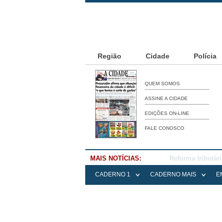
Região
Cidade
Polícia
QUEM SOMOS
ASSINE A CIDADE
EDIÇÕES ON-LINE
FALE CONOSCO
MAIS NOTÍCIAS:
Falece Elena Me
CADERNO 1
CADERNO MAIS
E