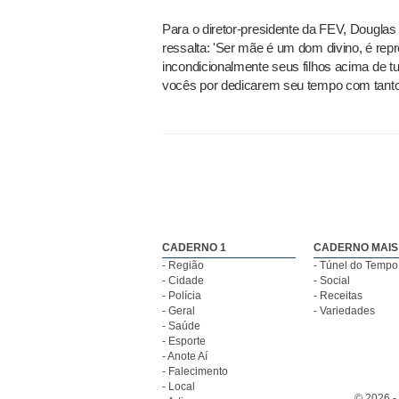
Para o diretor-presidente da FEV, Douglas
ressalta: 'Ser mãe é um dom divino, é re
incondicionalmente seus filhos acima de t
vocês por dedicarem seu tempo com tanto z
CADERNO 1
CADERNO MAIS
- Região
- Túnel do Tempo
- Cidade
- Social
- Polícia
- Receitas
- Geral
- Variedades
- Saúde
- Esporte
- Anote Aí
- Falecimento
- Local
© 2026 -