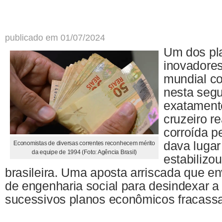
publicado em 01/07/2024
Um dos pl
inovadore
mundial c
nesta segu
exatamente
cruzeiro r
corroída pe
dava lugar
Economistas de diversas correntes reconhecem mérito
da equipe de 1994 (Foto: Agência Brasil)
estabilizo
brasileira. Uma aposta arriscada que e
de engenharia social para desindexar a
sucessivos planos econômicos fracass