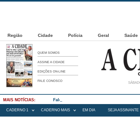
Região
Cidade
Polícia
Geral
Saúde
QUEM SOMOS
ASSINE A CIDADE
EDIÇÕES ON-LINE
FALE CONOSCO
SÁBADO
MAIS NOTÍCIAS:
Falece Elena Menoia Cesarin
CADERNO 1
CADERNO MAIS
EM DIA
SEJA ASSINANTE