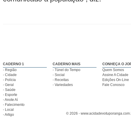
CADERNO 1
CADERNO MAIS
CONHEÇA O JO
- Região
- Túnel do Tempo
Quem Somos
- Cidade
- Social
Assine A Cidade
- Polícia
- Receitas
Edições On-Line
- Geral
- Variedades
Fale Conosco
- Saúde
- Esporte
- Anote Aí
- Falecimento
- Local
© 2026 - www.acidadevotuporanga.com.br
- Artigo