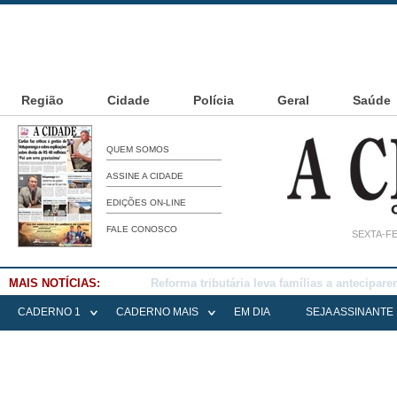
Região
Cidade
Polícia
Geral
Saúde
QUEM SOMOS
ASSINE A CIDADE
EDIÇÕES ON-LINE
FALE CONOSCO
SEXTA-FE
MAIS NOTÍCIAS:
Falece Elena Menoia Cesarin
CADERNO 1
CADERNO MAIS
EM DIA
SEJA ASSINANTE