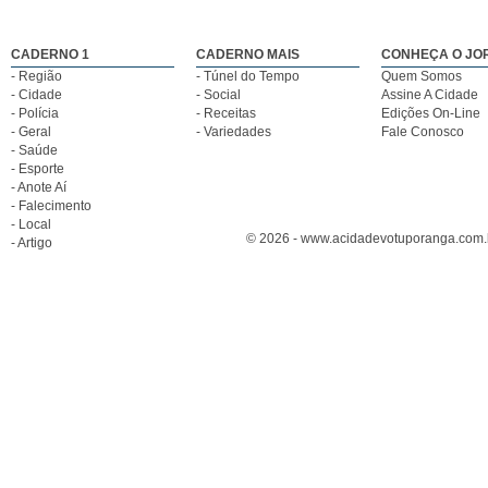
CADERNO 1
CADERNO MAIS
CONHEÇA O JO
- Região
- Túnel do Tempo
Quem Somos
- Cidade
- Social
Assine A Cidade
- Polícia
- Receitas
Edições On-Line
- Geral
- Variedades
Fale Conosco
- Saúde
- Esporte
- Anote Aí
- Falecimento
- Local
© 2026 - www.acidadevotuporanga.com.br
- Artigo