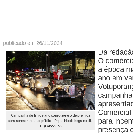
publicado em 26/11/2024
Da redaçã
O comércio
a época ma
ano em v
Votuporan
campanha 
apresenta
Comercial 
Campanha de fim de ano com o sorteio de prêmios
para incen
será apresentada ao público; Papai Noel chega no dia
11 (Foto: ACV)
presença d