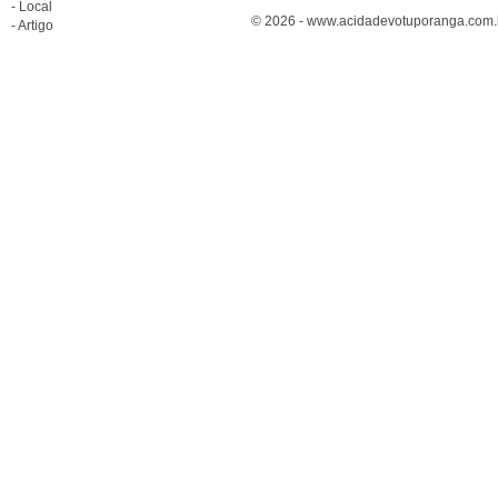
- Local
© 2026 - www.acidadevotuporanga.com.br
- Artigo