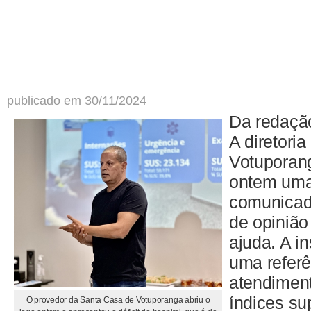
publicado em 30/11/2024
Da redaçã
A diretori
Votuporan
ontem uma
comunicad
de opinião
ajuda. A i
uma referê
atendiment
índices su
O provedor da Santa Casa de Votuporanga abriu o