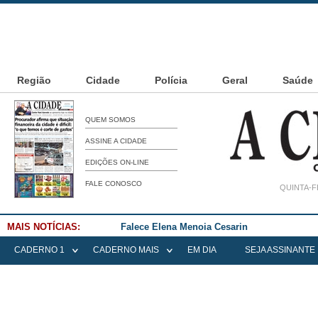
Região
Cidade
Polícia
Geral
Saúde
QUEM SOMOS
ASSINE A CIDADE
EDIÇÕES ON-LINE
FALE CONOSCO
QUINTA-F
MAIS NOTÍCIAS:
Falece Elena Menoia Cesarin
CADERNO 1
CADERNO MAIS
EM DIA
SEJA ASSINANTE