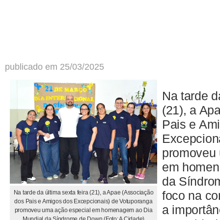
publicado em 25/03/2025
Na tarde da
(21), a Ap
Pais e Am
Excepcion
promoveu 
em homena
da Síndro
foco na co
Na tarde da última sexta feira (21), a Apae (Associação
dos Pais e Amigos dos Excepcionais) de Votuporanga
a importân
promoveu uma ação especial em homenagem ao Dia
Mundial da Síndrome de Down (Foto: A Cidade)