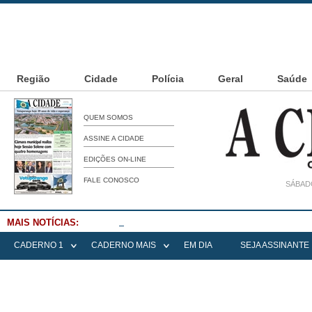
Região
Cidade
Polícia
Geral
Saúde
QUEM SOMOS
ASSINE A CIDADE
EDIÇÕES ON-LINE
FALE CONOSCO
SÁBADO
MAIS NOTÍCIAS:
Falece Elena Menoia Cesarin
CADERNO 1
CADERNO MAIS
EM DIA
SEJA ASSINANTE