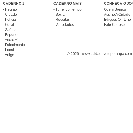
CADERNO 1
CADERNO MAIS
CONHEÇA O JO
- Região
- Túnel do Tempo
Quem Somos
- Cidade
- Social
Assine A Cidade
- Polícia
- Receitas
Edições On-Line
- Geral
- Variedades
Fale Conosco
- Saúde
- Esporte
- Anote Aí
- Falecimento
- Local
© 2026 - www.acidadevotuporanga.com.br
- Artigo