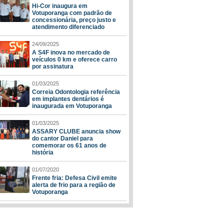
Hi-Cor inaugura em
Votuporanga com padrão de
concessionária, preço justo e
atendimento diferenciado
24/09/2025
A S4F inova no mercado de
veículos 0 km e oferece carro
por assinatura
01/03/2025
Correia Odontologia referência
em implantes dentários é
inaugurada em Votuporanga
01/03/2025
ASSARY CLUBE anuncia show
do cantor Daniel para
comemorar os 61 anos de
história
01/07/2020
Frente fria: Defesa Civil emite
alerta de frio para a região de
Votuporanga