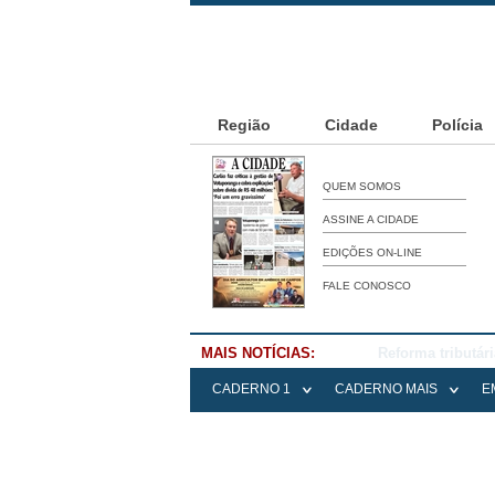
Região
Cidade
Polícia
QUEM SOMOS
ASSINE A CIDADE
EDIÇÕES ON-LINE
FALE CONOSCO
MAIS NOTÍCIAS:
Falece Elena Me
CADERNO 1
CADERNO MAIS
E