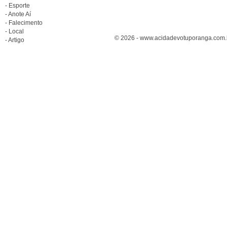
- Esporte
- Anote Aí
- Falecimento
- Local
© 2026 - www.acidadevotuporanga.com.br
- Artigo