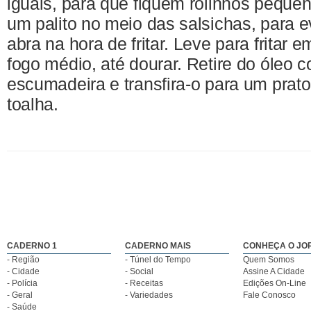
iguais, para que fiquem rolinhos pequen
um palito no meio das salsichas, para e
abra na hora de fritar. Leve para fritar 
fogo médio, até dourar. Retire do óleo
escumadeira e transfira-o para um prat
toalha.
CADERNO 1
CADERNO MAIS
CONHEÇA O JO
- Região
- Túnel do Tempo
Quem Somos
- Cidade
- Social
Assine A Cidade
- Polícia
- Receitas
Edições On-Line
- Geral
- Variedades
Fale Conosco
- Saúde