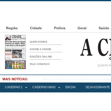
Região
Cidade
Polícia
Geral
Saúde
QUEM SOMOS
ASSINE A CIDADE
EDIÇÕES ON-LINE
FALE CONOSCO
QUINTA-F
MAIS NOTÍCIAS:
Falece Elena Menoia Cesarin
CADERNO 1
CADERNO MAIS
EM DIA
SEJA ASSINANTE