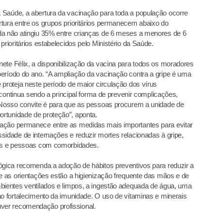
 Saúde, a abertura da vacinação para toda a população ocorre
tura entre os grupos prioritários permanecem abaixo do
da não atingiu 35% entre crianças de 6 meses a menores de 6
prioritários estabelecidos pelo Ministério da Saúde.
ete Félix, a disponibilização da vacina para todos os moradores
eríodo do ano. “A ampliação da vacinação contra a gripe é uma
 proteja neste período de maior circulação dos vírus
e continua sendo a principal forma de prevenir complicações,
. Nosso convite é para que as pessoas procurem a unidade de
rtunidade de proteção”, aponta.
ação permanece entre as medidas mais importantes para evitar
sidade de internações e reduzir mortes relacionadas à gripe,
tes e pessoas com comorbidades.
ógica recomenda a adoção de hábitos preventivos para reduzir a
re as orientações estão a higienização frequente das mãos e de
bientes ventilados e limpos, a ingestão adequada de água, uma
ao fortalecimento da imunidade. O uso de vitaminas e minerais
er recomendação profissional.