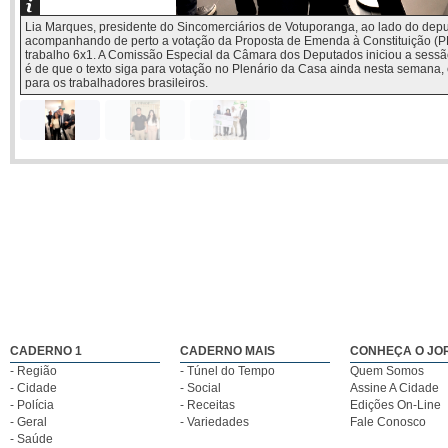
Lia Marques, presidente do Sincomerciários de Votuporanga, ao lado do deput
acompanhando de perto a votação da Proposta de Emenda à Constituição (PE
trabalho 6x1. A Comissão Especial da Câmara dos Deputados iniciou a sessão
é de que o texto siga para votação no Plenário da Casa ainda nesta semana
para os trabalhadores brasileiros.
Lia Marques,
O presidente da
Celebrando mais
presidente do
Câmara
uma conquista
Sincomerciários
Municipal de
da campanha
de Votuporanga,
Riolândia,
Poupança
ao lado do
Gênese Yoshida
Premiada
deputado federal
de Queiroz, e
Sicredi! Na foto,
Luiz Carlos
sua esposa,
o ganhador
Motta,
Thaynara, nos
Renato Ferrari
acompanhando
deram a honra
ao lado do filho
de perto a
de sua visita
Raul, junto da
votação da
ontem, dia 27 de
equipe Sicredi:
Proposta de
maio, no Jornal A
Renata Gaijutis,
Emenda à
CIDADE. O casal
Edemar Junior,
Constituição
conheceu de
Leonardo
(PEC) que
perto toda a
Heckler, Kelly
CADERNO 1
CADERNO MAIS
CONHEÇA O JO
estabelece o fim
estrutura e as
Tiemi, Kerollyn
- Região
- Túnel do Tempo
Quem Somos
da escala de
instalações do
Neres, Júlia
trabalho 6x1. A
Grupo Cidade de
Borges, Cristiana
- Cidade
- Social
Assine A Cidade
Comissão
Comunicação,
Batista, Jorge
- Polícia
- Receitas
Edições On-Line
Especial da
em um encontro
Luis, Wilson Neto
- Geral
- Variedades
Fale Conosco
Câmara dos
marcado pela
e Gabriel
- Saúde
Deputados
cordialidade,
Augusto,