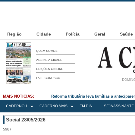
Região
Cidade
Polícia
Geral
Saúde
QUEM SOMOS
ASSINE A CIDADE
EDIÇÕES ON-LINE
FALE CONOSCO
DOMING
MAIS NOTÍCIAS:
Reforma tributária leva famílias a antecipa
CADERNO 1
CADERNO MAIS
EM DIA
SEJA ASSINANTE
Social 28/05/2026
5987