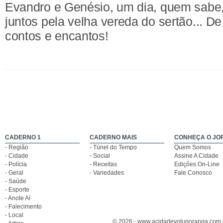
Evandro e Genésio, um dia, quem sab
juntos pela velha vereda do sertão... De
contos e encantos!
CADERNO 1
CADERNO MAIS
CONHEÇA O JO
- Região
- Túnel do Tempo
Quem Somos
- Cidade
- Social
Assine A Cidade
- Polícia
- Receitas
Edições On-Line
- Geral
- Variedades
Fale Conosco
- Saúde
- Esporte
- Anote Aí
- Falecimento
- Local
© 2026 - www.acidadevotuporanga.com.br