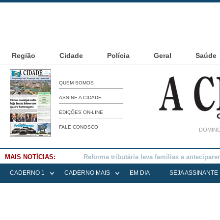
Região
Cidade
Polícia
Geral
Saúde
QUEM SOMOS
ASSINE A CIDADE
EDIÇÕES ON-LINE
FALE CONOSCO
DOMING
MAIS NOTÍCIAS:
Falece Elena Menoia Cesarin
CADERNO 1
CADERNO MAIS
EM DIA
SEJA ASSINANTE