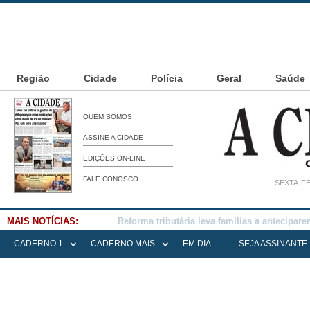
Região
Cidade
Polícia
Geral
Saúde
QUEM SOMOS
ASSINE A CIDADE
EDIÇÕES ON-LINE
FALE CONOSCO
SEXTA-FE
MAIS NOTÍCIAS:
Falece Elena Menoia Cesarin
CADERNO 1
CADERNO MAIS
EM DIA
SEJA ASSINANTE