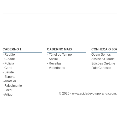
CADERNO 1
CADERNO MAIS
CONHEÇA O JO
- Região
- Túnel do Tempo
Quem Somos
- Cidade
- Social
Assine A Cidade
- Polícia
- Receitas
Edições On-Line
- Geral
- Variedades
Fale Conosco
- Saúde
- Esporte
- Anote Aí
- Falecimento
- Local
© 2026 - www.acidadevotuporanga.com.br
- Artigo