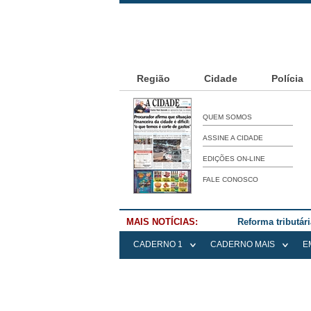
Região
Cidade
Polícia
QUEM SOMOS
ASSINE A CIDADE
EDIÇÕES ON-LINE
FALE CONOSCO
MAIS NOTÍCIAS:
Reforma tributár
CADERNO 1
CADERNO MAIS
E