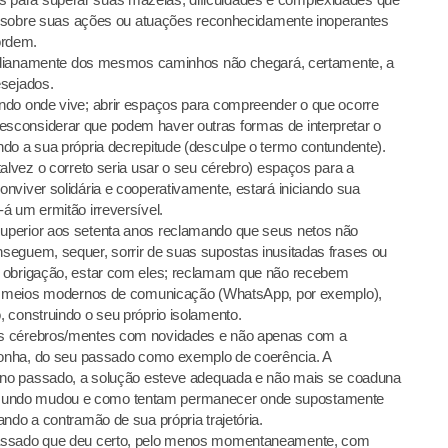
ar sobre suas ações ou atuações reconhecidamente inoperantes
ordem.
otidianamente dos mesmos caminhos não chegará, certamente, a
esejados.
ndo onde vive; abrir espaços para compreender o que ocorre
sconsiderar que podem haver outras formas de interpretar o
do a sua própria decrepitude (desculpe o termo contundente).
alvez o correto seria usar o seu cérebro) espaços para a
nviver solidária e cooperativamente, estará iniciando sua
á um ermitão irreversível.
uperior aos setenta anos reclamando que seus netos não
seguem, sequer, sorrir de suas supostas inusitadas frases ou
r obrigação, estar com eles; reclamam que não recebem
 os meios modernos de comunicação (WhatsApp, por exemplo),
 construindo o seu próprio isolamento.
us cérebros/mentes com novidades e não apenas com a
adonha, do seu passado como exemplo de coerência. A
, no passado, a solução esteve adequada e não mais se coaduna
mundo mudou e como tentam permanecer onde supostamente
ndo a contramão de sua própria trajetória.
passado que deu certo, pelo menos momentaneamente, com