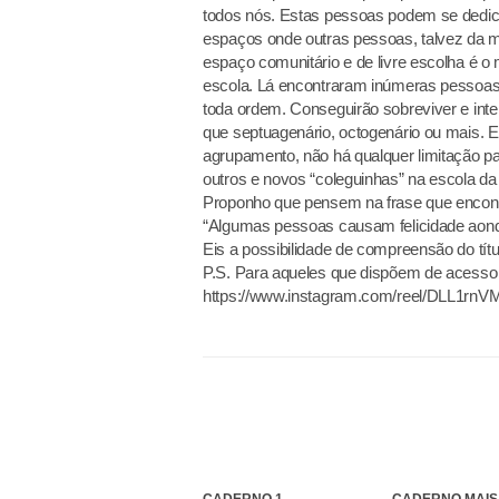
todos nós. Estas pessoas podem se dedic
espaços onde outras pessoas, talvez da 
espaço comunitário e de livre escolha é 
escola. Lá encontraram inúmeras pessoas 
toda ordem. Conseguirão sobreviver e inte
que septuagenário, octogenário ou mais. E
agrupamento, não há qualquer limitação p
outros e novos “coleguinhas” na escola da 
Proponho que pensem na frase que encont
“Algumas pessoas causam felicidade aond
Eis a possibilidade de compreensão do títu
P.S. Para aqueles que dispõem de acesso à 
https://www.instagram.com/reel/DLL1
CADERNO 1
CADERNO MAIS