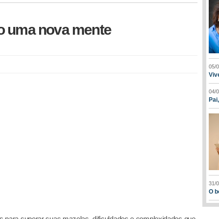
so uma nova mente
05/
Viv
04/
Pai
31/
O b
para superar suas mazelas, dificuldades e complexidades que