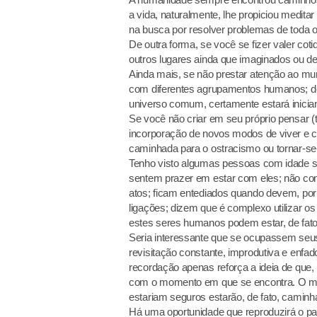
a vida, naturalmente, lhe propiciou medit
na busca por resolver problemas de toda 
De outra forma, se você se fizer valer c
outros lugares ainda que imaginados ou d
Ainda mais, se não prestar atenção ao mu
com diferentes agrupamentos humanos; de
universo comum, certamente estará inician
Se você não criar em seu próprio pensar (t
incorporação de novos modos de viver e co
caminhada para o ostracismo ou tornar-se-
Tenho visto algumas pessoas com idade s
sentem prazer em estar com eles; não con
atos; ficam entediados quando devem, po
ligações; dizem que é complexo utilizar
estes seres humanos podem estar, de fato,
Seria interessante que se ocupassem se
revisitação constante, improdutiva e enf
recordação apenas reforça a ideia de que
com o momento em que se encontra. O 
estariam seguros estarão, de fato, caminha
Há uma oportunidade que reproduzirá o 