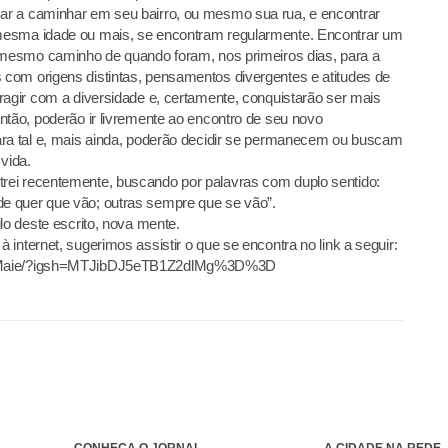
ar a caminhar em seu bairro, ou mesmo sua rua, e encontrar
mesma idade ou mais, se encontram regularmente. Encontrar um
o mesmo caminho de quando foram, nos primeiros dias, para a
com origens distintas, pensamentos divergentes e atitudes de
ragir com a diversidade e, certamente, conquistarão ser mais
ntão, poderão ir livremente ao encontro de seu novo
ara tal e, mais ainda, poderão decidir se permanecem ou buscam
vida.
rei recentemente, buscando por palavras com duplo sentido:
e quer que vão; outras sempre que se vão”.
lo deste escrito, nova mente.
internet, sugerimos assistir o que se encontra no link a seguir:
rnVMaie/?igsh=MTJibDJ5eTB1Z2dlMg%3D%3D
CONHEÇA O JORNAL
A CIDADE NA REDE