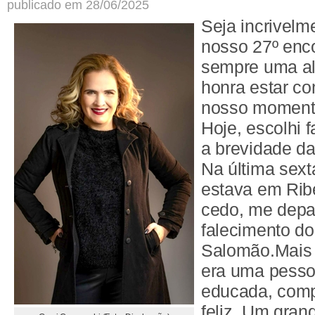
publicado em 28/06/2025
Seja incrivelm
nosso 27º enco
sempre uma al
honra estar c
nosso momento
Hoje, escolhi 
a brevidade da
Na última sext
estava em Ribe
cedo, me depar
falecimento d
Salomão.Mais
era uma pess
educada, com
feliz. Um gra