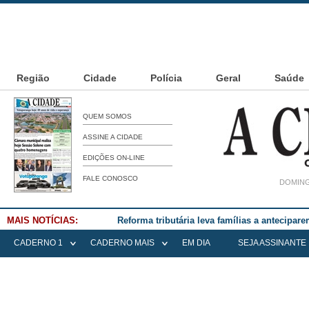
Região
Cidade
Polícia
Geral
Saúde
QUEM SOMOS
ASSINE A CIDADE
EDIÇÕES ON-LINE
FALE CONOSCO
DOMING
MAIS NOTÍCIAS:
Falece Elena Menoia Cesarin
CADERNO 1
CADERNO MAIS
EM DIA
SEJA ASSINANTE