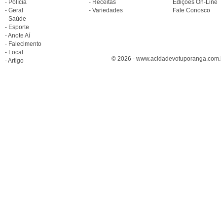
- Polícia
- Receitas
Edições On-Line
- Geral
- Variedades
Fale Conosco
- Saúde
- Esporte
- Anote Aí
- Falecimento
- Local
© 2026 - www.acidadevotuporanga.com.br
- Artigo