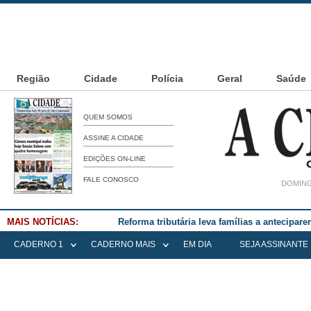
Região
Cidade
Polícia
Geral
Saúde
QUEM SOMOS
ASSINE A CIDADE
EDIÇÕES ON-LINE
FALE CONOSCO
DOMING
MAIS NOTÍCIAS:
Reforma tributária leva famílias a antecipa
CADERNO 1
CADERNO MAIS
EM DIA
SEJA ASSINANTE