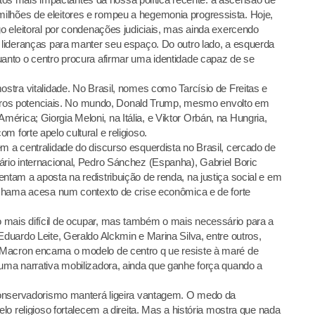
ilhões de eleitores e rompeu a hegemonia progressista. Hoje,
go eleitoral por condenações judiciais, mas ainda exercendo
s lideranças para manter seu espaço. Do outro lado, a esquerda
uanto o centro procura afirmar uma identidade capaz de se
ostra vitalidade. No Brasil, nomes como Tarcísio de Freitas e
os potenciais. No mundo, Donald Trump, mesmo envolto em
rica; Giorgia Meloni, na Itália, e Viktor Orbán, na Hungria,
 forte apelo cultural e religioso.
m a centralidade do discurso esquerdista no Brasil, cercado de
ário internacional, Pedro Sánchez (Espanha), Gabriel Boric
ntam a aposta na redistribuição de renda, na justiça social e em
a chama acesa num contexto de crise econômica e de forte
 mais difícil de ocupar, mas também o mais necessário para a
Eduardo Leite, Geraldo Alckmin e Marina Silva, entre outros,
Macron encarna o modelo de centro q ue resiste à maré de
narrativa mobilizadora, ainda que ganhe força quando a
 conservadorismo manterá ligeira vantagem. O medo da
elo religioso fortalecem a direita. Mas a história mostra que nada