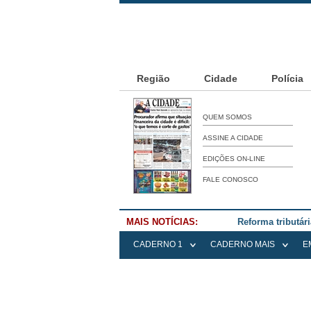
Região
Cidade
Polícia
QUEM SOMOS
ASSINE A CIDADE
EDIÇÕES ON-LINE
FALE CONOSCO
MAIS NOTÍCIAS:
Falece Elena Me
CADERNO 1
CADERNO MAIS
E