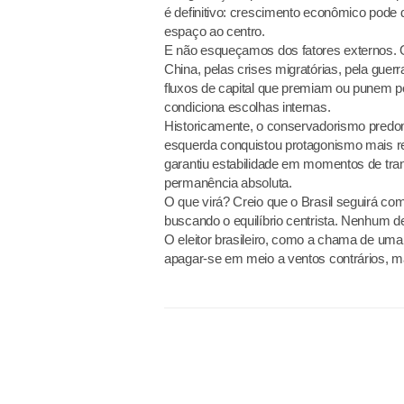
é definitivo: crescimento econômico pode 
espaço ao centro.
E não esqueçamos dos fatores externos. O 
China, pelas crises migratórias, pela gue
fluxos de capital que premiam ou punem po
condiciona escolhas internas.
Historicamente, o conservadorismo predomin
esquerda conquistou protagonismo mais rec
garantiu estabilidade em momentos de trans
permanência absoluta.
O que virá? Creio que o Brasil seguirá com
buscando o equilíbrio centrista. Nenhum 
O eleitor brasileiro, como a chama de uma
apagar-se em meio a ventos contrários, m