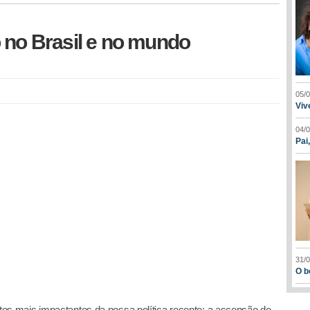
 no Brasil e no mundo
05/
Viv
04/
Pai
31/
O b
s mais impactantes da nossa política recente: a ascensão de