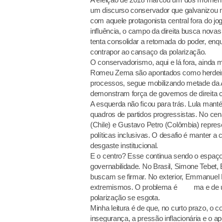
um discurso conservador que galvanizou m
com aquele protagonista central fora do jo
influência, o campo da direita busca nova
tenta consolidar a retomada do poder, enq
contrapor ao cansaço da polarização.
O conservadorismo, aqui e lá fora, ainda m
Romeu Zema são apontados como herdeir
processos, segue mobilizando metade da Amé
demonstram força de governos de direita com
A esquerda não ficou para trás. Lula manté
quadros de partidos progressistas. No cen
(Chile) e Gustavo Petro (Colômbia) represe
políticas inclusivas. O desafio é manter 
desgaste institucional.
E o centro? Esse continua sendo o espaço
governabilidade. No Brasil, Simone Tebet, 
buscam se firmar. No exterior, Emmanuel 
extremismos. O problema é ma e de uma 
polarização se esgota.
Minha leitura é de que, no curto prazo, o
insegurança, a pressão inflacionária e o ap