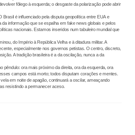
devolver fôlego à esquerda; o desgaste da polarização pode abrir
Brasil é influenciado pela disputa geopolítica entre EUA e
rra da informação que se espalha em fake news globais e pelos
líticas nacionais. Estamos inseridos num tabuleiro mundial que
ou, do Império à República Velha e à ditadura militar. A
ente, especialmente nos governos petistas. O centro, discreto,
ição. A tradição brasileira é a da oscilação, nunca a da
o pêndulo: ora mais próximo da direita, ora da esquerda, ora
desses campos está morto; todos disputam corações e mentes.
 vela em noite de apagão, continuará a oscilar, ameaçando
as resistindo a permanecer aceso.