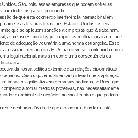
s Unidos. São, pois, essas empresas que podem sofrer as
s para todos os países do mundo.
essão de que está ocorrendo interferência internacional em
 aplicam-se as leis brasileiras; nos Estados Unidos, as leis
ermite que se apliquem sanções a empresas que lá trabalham.
rasil, as decisões tomadas por empresas multinacionais em face
nte de adequação voluntária a uma norma estrangeira. Esse
de acesso ao mercado dos EUA, não deve ser confundido com a
istema legal nacional, mas sim como uma consequência da
financeira.
ectiva da nossa política externa e das relações diplomáticas
is cenários. Caso o governo americano intensifique a aplicação
 a um impacto significativo em empresas sediadas no Brasil que
r compelido a tomar medidas protetivas, não necessariamente
aguardar o ambiente de negócios nacional contra o que poderia
o reste nenhuma dúvida de que a soberania brasileira está