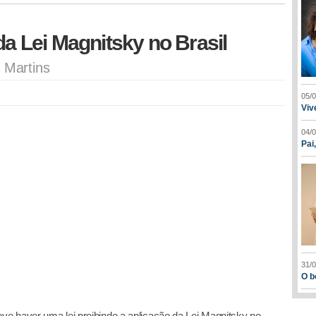
da Lei Magnitsky no Brasil
 Martins
05/
Viv
04/
Pai
31/
O b
e haver uma lei proibindo a aplicação da Lei Magnitsky no