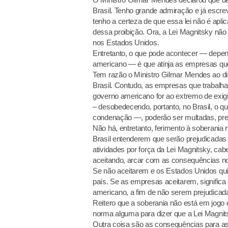
Brasil. Tenho grande admiração e já escre
tenho a certeza de que essa lei não é apli
dessa proibição. Ora, a Lei Magnitsky não t
nos Estados Unidos.
Entretanto, o que pode acontecer — depen
americano — é que atinja as empresas que
Tem razão o Ministro Gilmar Mendes ao dize
Brasil. Contudo, as empresas que trabalh
governo americano for ao extremo de exigir 
– desobedecendo, portanto, no Brasil, o
condenação —, poderão ser multadas, prej
Não há, entretanto, ferimento à soberania
Brasil entenderem que serão prejudicadas
atividades por força da Lei Magnitsky, cab
aceitando, arcar com as consequências 
Se não aceitarem e os Estados Unidos qui
país. Se as empresas aceitarem, significa 
americano, a fim de não serem prejudicad
Reitero que a soberania não está em jogo
norma alguma para dizer que a Lei Magnitsk
Outra coisa são as consequências para as