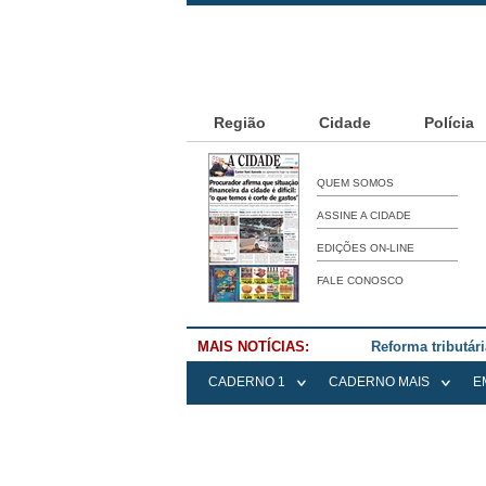
Região
Cidade
Polícia
QUEM SOMOS
ASSINE A CIDADE
EDIÇÕES ON-LINE
FALE CONOSCO
MAIS NOTÍCIAS:
Falece Elena Me
CADERNO 1
CADERNO MAIS
E