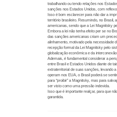
trabalhando ou tendo relações nos Estado
sanções nos Estados Unidos, com reflexo
Isso é bom esclarecer para não dar a impr
território brasileiro. Resumindo, no Brasil,
americanas, sendo que a Lei Magnitsky p
Embora a lei não tenha efeito per se no B
das sanções americanas criam um precede
alinhamento, motivado pela necessidade 
recepção formal da Lei Magnitsky pelo s
globalização econômica e da interconexão 
Ademais, é fundamental considerar a persp
entre Brasil e Estados Unidos diante de ta
extraterritorial de suas sanções, levando
operam nos EUA, o Brasil poderá se senti
para “proibir” a Magnitsky, mas para salv
ser visto como uma pressão indevida.
Isso que é importante realçar, para que nã
garantida.