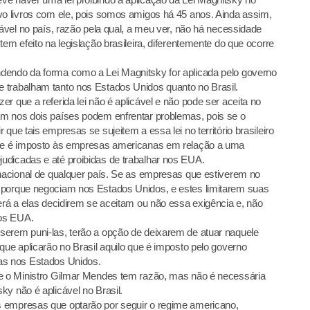
vo livros com ele, pois somos amigos há 45 anos. Ainda assim,
cável no país, razão pela qual, a meu ver, não há necessidade
em efeito na legislação brasileira, diferentemente do que ocorre
dendo da forma como a Lei Magnitsky for aplicada pelo governo
 trabalham tanto nos Estados Unidos quanto no Brasil.
r que a referida lei não é aplicável e não pode ser aceita no
am nos dois países podem enfrentar problemas, pois se o
que tais empresas se sujeitem a essa lei no território brasileiro
 que é imposto às empresas americanas em relação a uma
udicadas e até proibidas de trabalhar nos EUA.
 nacional de qualquer país. Se as empresas que estiverem no
 porque negociam nos Estados Unidos, e estes limitarem suas
erá a elas decidirem se aceitam ou não essa exigência e, não
nos EUA.
serem puni-las, terão a opção de deixarem de atuar naquele
que aplicarão no Brasil aquilo que é imposto pelo governo
as nos Estados Unidos.
 e o Ministro Gilmar Mendes tem razão, mas não é necessária
y não é aplicável no Brasil.
 empresas que optarão por seguir o regime americano,