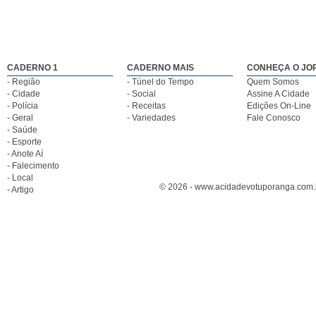
CADERNO 1
CADERNO MAIS
CONHEÇA O JO
- Região
- Túnel do Tempo
Quem Somos
- Cidade
- Social
Assine A Cidade
- Polícia
- Receitas
Edições On-Line
- Geral
- Variedades
Fale Conosco
- Saúde
- Esporte
- Anote Aí
- Falecimento
- Local
© 2026 - www.acidadevotuporanga.com.br
- Artigo