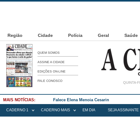
Região
Cidade
Polícia
Geral
Saúde
QUEM SOMOS
ASSINE A CIDADE
EDIÇÕES ON-LINE
FALE CONOSCO
QUINTA-F
MAIS NOTÍCIAS:
Falece Elena Menoia Cesarin
CADERNO 1
CADERNO MAIS
EM DIA
SEJA ASSINANTE