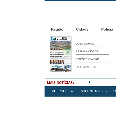
Região
Cidade
Polícia
QUEM SOMOS
ASSINE A CIDADE
EDIÇÕES ON-LINE
FALE CONOSCO
MAIS NOTÍCIAS:
Falece Elena Me
CADERNO 1
CADERNO MAIS
E