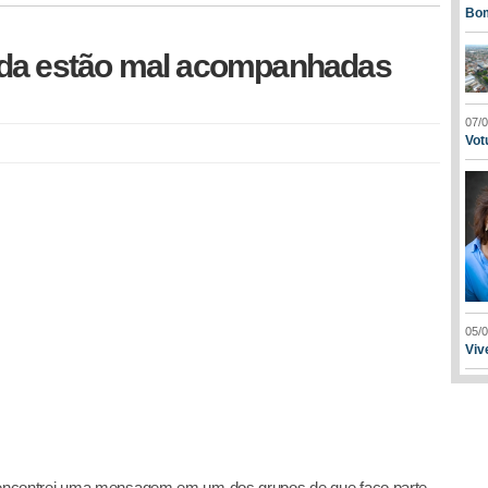
Bom
nda estão mal acompanhadas
07/
Vot
05/
Viv
ncontrei uma mensagem em um dos grupos de que faço parte