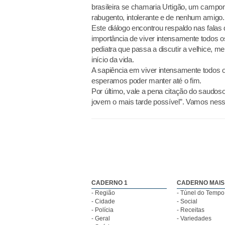
brasileira se chamaria Urtigão, um camponê
rabugento, intolerante e de nenhum amigo.
Este diálogo encontrou respaldo nas falas 
importância de viver intensamente todos
pediatra que passa a discutir a velhice, 
início da vida.
A sapiência em viver intensamente todos
esperamos poder manter até o fim.
Por último, vale a pena citação do saudos
jovem o mais tarde possível”. Vamos nessa
CADERNO 1
CADERNO MAIS
- Região
- Túnel do Tempo
- Cidade
- Social
- Polícia
- Receitas
- Geral
- Variedades