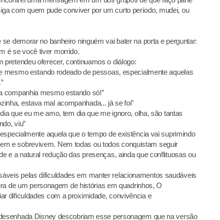
ga com quem pude conviver por um curto período, mudei, ou
se demorar no banheiro ninguém vai bater na porta e perguntar:
é se você tiver morrido.
pretendeu oferecer, continuamos o diálogo:
ente mesmo estando rodeado de pessoas, especialmente aquelas
.”
ma companhia mesmo estando só!”
nha, estava mal acompanhada... já se foi”
 dia que eu me amo, tem dia que me ignoro, olha, são tantas
do, viu”
 especialmente aquela que o tempo de existência vai suprimindo
m e sobrevivem. Nem todas ou todos conquistam seguir
e e a natural redução das presenças, ainda que conflituosas ou
veis pelas dificuldades em manter relacionamentos saudáveis
igura de um personagem de histórias em quadrinhos, O
r dificuldades com a proximidade, convivência e
a desenhada Disney descobriam esse personagem que na versão