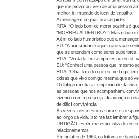
que me provocou, veio de uma pessoa ami
melhor, fui mudado de local de trabalho.
A mensagem original foi a seguinte:
RITA: “O lado bom de morar sozinha é que 
“MORREU AI DENTRO? ”. Mas o lado ruim 
Além do lado humorístico que a mensagem 
EU: “A pior solidão é aquela que você s
que se entendem como seres superiores..
RITA: “Verdade, eu sempre estou em óti
EU: “Conheci uma pessoa que, mesmo sozi
RITA: “Olha, tem dia que eu me brigo, tem
coisas que vivo comigo mesma que só ven
O diálogo mostra a complexidade da vida,
as pessoas que nos acompanham, convive
vivendo com a presença do avanço da idad
de difícil convivência.
Às vezes, nós mesmos somos os responsá
ao longo da vida. Isto me faz lembrar a f
URTIGÃO, espécime especializado em cria
relacionamentos.
Em outubro de 1964, os leitores de band