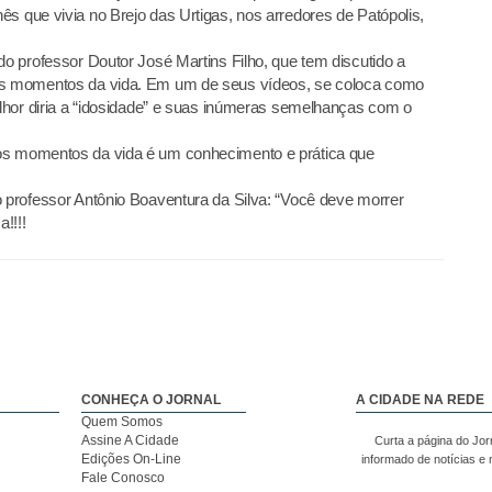
s que vivia no Brejo das Urtigas, nos arredores de Patópolis,
do professor Doutor José Martins Filho, que tem discutido a
 os momentos da vida. Em um de seus vídeos, se coloca como
melhor diria a “idosidade” e suas inúmeras semelhanças com o
 os momentos da vida é um conhecimento e prática que
o professor Antônio Boaventura da Silva: “Você deve morrer
!!!!
CONHEÇA O JORNAL
A CIDADE NA REDE
Quem Somos
Assine A Cidade
Curta a página do Jor
Edições On-Line
informado de notícias e
Fale Conosco