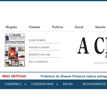
Região
Cidade
Polícia
Geral
Saúde
QUEM SOMOS
ASSINE A CIDADE
EDIÇÕES ON-LINE
FALE CONOSCO
QUINTA-F
MAIS NOTÍCIAS:
Prefeitura de Álvares Florence realiza entre
CADERNO 1
CADERNO MAIS
EM DIA
SEJA ASSINANTE