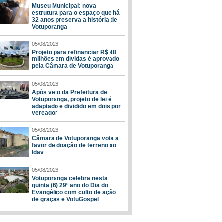
Museu Municipal: nova
estrutura para o espaço que há
32 anos preserva a história de
Votuporanga
05/08/2026
Projeto para refinanciar R$ 48
milhões em dívidas é aprovado
pela Câmara de Votuporanga
05/08/2026
Após veto da Prefeitura de
Votuporanga, projeto de lei é
adaptado e dividido em dois por
vereador
05/08/2026
Câmara de Votuporanga vota a
favor de doação de terreno ao
Idav
05/08/2026
Votuporanga celebra nesta
quinta (6) 29º ano do Dia do
Evangélico com culto de ação
de graças e VotuGospel