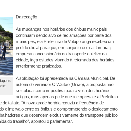
Da redação
As mudanças nos horários dos ônibus municipais
continuam sendo alvo de reclamações por parte dos
munícipes, e a Prefeitura de Votuporanga recebeu um
pedido oficial para que, em conjunto com a Itamarati,
empresa concessionária do transporte coletivo da
cidade, faça estudos visando à retomada dos horários
anteriormente praticados.
A solicitação foi apresentada na Câmara Municipal. De
viagens
autoria do vereador O Wartão (União), a proposta não
Foto:
se coloca como impositiva para a volta dos horários
antigos, mas apenas pede que a empresa e a Prefeitura
e de tal ato. “A nova grade horária reduziu a frequência de
ndo o intervalo entre os ônibus e comprometendo o deslocamento
rabalhadores que dependem exclusivamente do transporte público
ída do trabalho”, apontou o parlamentar.