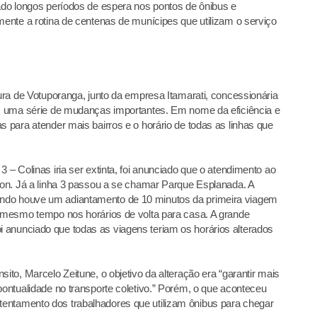
rado longos períodos de espera nos pontos de ônibus e
mente a rotina de centenas de munícipes que utilizam o serviço
tura de Votuporanga, junto da empresa Itamarati, concessionária
am uma série de mudanças importantes. Em nome da eficiência e
s para atender mais bairros e o horário de todas as linhas que
 – Colinas iria ser extinta, foi anunciado que o atendimento ao
obon. Já a linha 3 passou a se chamar Parque Esplanada. A
ndo houve um adiantamento de 10 minutos da primeira viagem
o mesmo tempo nos horários de volta para casa. A grande
 anunciado que todas as viagens teriam os horários alterados
ito, Marcelo Zeitune, o objetivo da alteração era “garantir mais
pontualidade no transporte coletivo.” Porém, o que aconteceu
entamento dos trabalhadores que utilizam ônibus para chegar