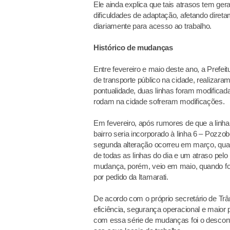
Ele ainda explica que tais atrasos tem ge
dificuldades de adaptação, afetando direta
diariamente para acesso ao trabalho.
Histórico de mudanças
Entre fevereiro e maio deste ano, a Prefei
de transporte público na cidade, realizar
pontualidade, duas linhas foram modificada
rodam na cidade sofreram modificações.
Em fevereiro, após rumores de que a linha 3
bairro seria incorporado à linha 6 – Pozz
segunda alteração ocorreu em março, qua
de todas as linhas do dia e um atraso pel
mudança, porém, veio em maio, quando foi
por pedido da Itamarati.
De acordo com o próprio secretário de Trâns
eficiência, segurança operacional e maior 
com essa série de mudanças foi o descont