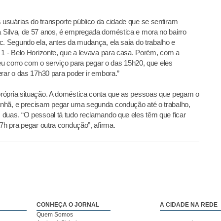
usuárias do transporte público da cidade que se sentiram
 Silva, de 57 anos, é empregada doméstica e mora no bairro
c. Segundo ela, antes da mudança, ela saía do trabalho e
 1 - Belo Horizonte, que a levava para casa. Porém, com a
 eu corro com o serviço para pegar o das 15h20, que eles
erar o das 17h30 para poder ir embora.”
rópria situação. A doméstica conta que as pessoas que pegam o
nhã, e precisam pegar uma segunda condução até o trabalho,
 duas. “O pessoal tá tudo reclamando que eles têm que ficar
7h pra pegar outra condução”, afirma.
CONHEÇA O JORNAL
A CIDADE NA REDE
Quem Somos