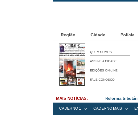
Região
Cidade
Polícia
QUEM SOMOS
ASSINE A CIDADE
EDIÇÕES ON-LINE
FALE CONOSCO
MAIS NOTÍCIAS:
Falece Elena Me
CADERNO 1
CADERNO MAIS
E