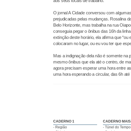
aos seus locais de trabalho.
O jornal A Cidade conversou com algumas 
prejudicadas pelas mudanças. Rosalina da
Belo Horizonte, mas trabalha na rua Oiapo
conseguia pegar o ônibus das 16h da linha
extinção deste horário, ela afirma que “ou
colocaram no lugar, ou eu vou ter que esp
Mas a indignação dela não é somente na p
mesmo ônibus que ela até o centro, de ma
agora precisam esperar uma hora entre as
uma hora esperando a circular, das 6h até 
CADERNO 1
CADERNO MAIS
- Região
- Túnel do Tempo