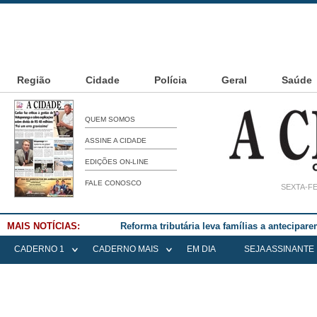
Região
Cidade
Polícia
Geral
Saúde
QUEM SOMOS
ASSINE A CIDADE
EDIÇÕES ON-LINE
FALE CONOSCO
SEXTA-FE
MAIS NOTÍCIAS:
Reforma tributária leva famílias a antecipa
CADERNO 1
CADERNO MAIS
EM DIA
SEJA ASSINANTE