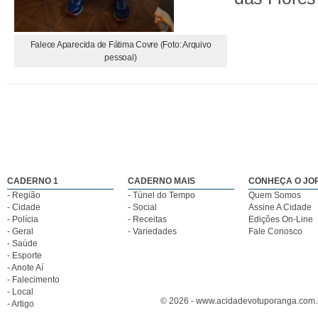
Falece Aparecida de Fátima Covre (Foto: Arquivo
pessoal)
CADERNO 1
CADERNO MAIS
CONHEÇA O JO
- Região
- Túnel do Tempo
Quem Somos
- Cidade
- Social
Assine A Cidade
- Polícia
- Receitas
Edições On-Line
- Geral
- Variedades
Fale Conosco
- Saúde
- Esporte
- Anote Aí
- Falecimento
- Local
© 2026 - www.acidadevotuporanga.com.br
- Artigo