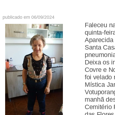
publicado em 06/09/2024
Faleceu na
quinta-feir
Aparecida 
Santa Casa
pneumonia
Deixa os i
Covre e No
foi velado
Mística Ja
Votuporang
manhã dest
Cemitério 
das Flore