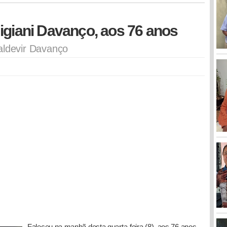
igiani Davanço, aos 76 anos
aldevir Davanço
Faleceu na manhã desta quarta-feira (8), aos 76 anos,