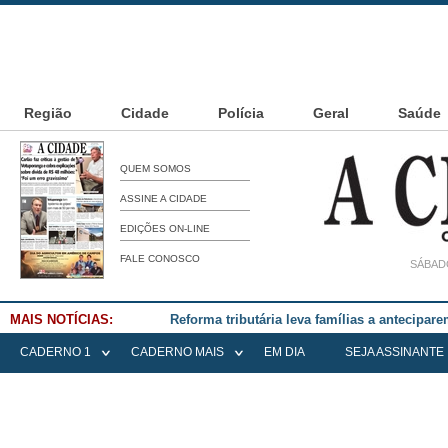
Região
Cidade
Polícia
Geral
Saúde
QUEM SOMOS
ASSINE A CIDADE
EDIÇÕES ON-LINE
FALE CONOSCO
SÁBADO
MAIS NOTÍCIAS:
Falece Elena Menoia Cesarin
CADERNO 1
CADERNO MAIS
EM DIA
SEJA ASSINANTE