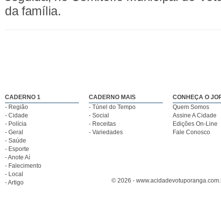
da família.
CADERNO 1
CADERNO MAIS
CONHEÇA O JO
- Região
- Túnel do Tempo
Quem Somos
- Cidade
- Social
Assine A Cidade
- Polícia
- Receitas
Edições On-Line
- Geral
- Variedades
Fale Conosco
- Saúde
- Esporte
- Anote Aí
- Falecimento
- Local
© 2026 - www.acidadevotuporanga.com.br
- Artigo