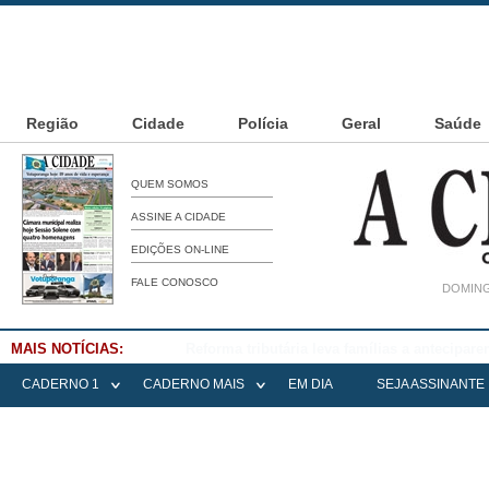
Região
Cidade
Polícia
Geral
Saúde
QUEM SOMOS
ASSINE A CIDADE
EDIÇÕES ON-LINE
FALE CONOSCO
DOMING
MAIS NOTÍCIAS:
Falece Elena Menoia Cesarin
CADERNO 1
CADERNO MAIS
EM DIA
SEJA ASSINANTE