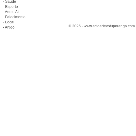
- Saúde
- Esporte
- Anote Aí
- Falecimento
- Local
© 2026 - www.acidadevotuporanga.com.br
- Artigo