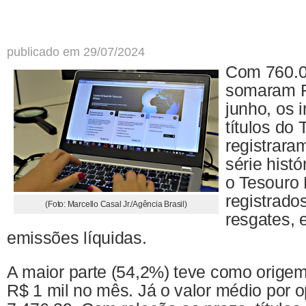
publicado em 29/07/2024
Com 760.0
somaram R
junho, os 
títulos do 
registrara
série hist
o Tesouro 
registrado
(Foto: Marcello Casal Jr./Agência Brasil)
resgates, 
emissões líquidas.
A maior parte (54,2%) teve como origem
R$ 1 mil no mês. Já o valor médio por 