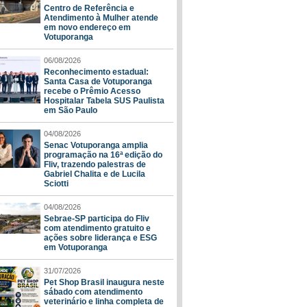
Centro de Referência e
Atendimento à Mulher atende
em novo endereço em
Votuporanga
06/08/2026
Reconhecimento estadual:
Santa Casa de Votuporanga
recebe o Prêmio Acesso
Hospitalar Tabela SUS Paulista
em São Paulo
04/08/2026
Senac Votuporanga amplia
programação na 16ª edição do
Fliv, trazendo palestras de
Gabriel Chalita e de Lucila
Sciotti
04/08/2026
Sebrae-SP participa do Fliv
com atendimento gratuito e
ações sobre liderança e ESG
em Votuporanga
31/07/2026
Pet Shop Brasil inaugura neste
sábado com atendimento
veterinário e linha completa de