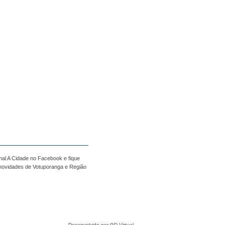
nal A Cidade no Facebook e fique
 novidades de Votuporanga e Região
Desenvolvido por GD Virtual