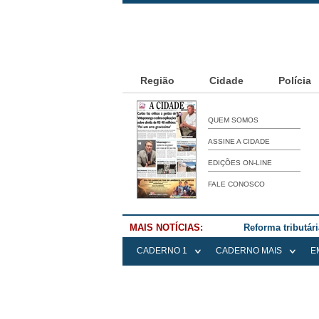
Região
Cidade
Polícia
QUEM SOMOS
ASSINE A CIDADE
EDIÇÕES ON-LINE
FALE CONOSCO
MAIS NOTÍCIAS:
Falece Elena Me
CADERNO 1
CADERNO MAIS
E