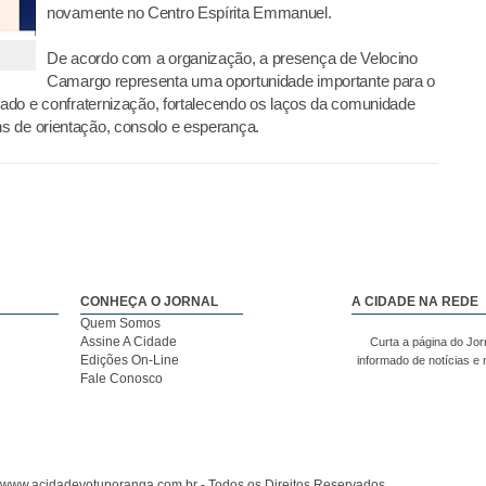
novamente no Centro Espírita Emmanuel.
De acordo com a organização, a presença de Velocino
Camargo representa uma oportunidade importante para o
izado e confraternização, fortalecendo os laços da comunidade
s de orientação, consolo e esperança.
CONHEÇA O JORNAL
A CIDADE NA REDE
Quem Somos
Assine A Cidade
Curta a página do Jor
Edições On-Line
informado de notícias e
Fale Conosco
 www.acidadevotuporanga.com.br - Todos os Direitos Reservados.