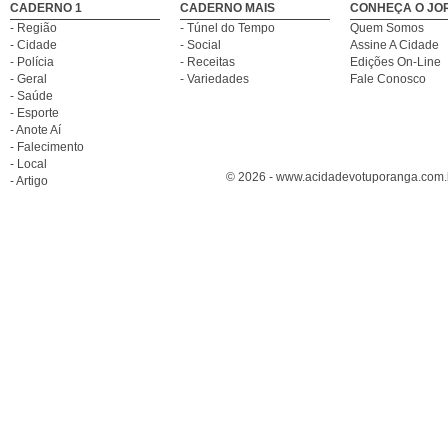
CADERNO 1
CADERNO MAIS
CONHEÇA O JO
- Região
- Túnel do Tempo
Quem Somos
- Cidade
- Social
Assine A Cidade
- Polícia
- Receitas
Edições On-Line
- Geral
- Variedades
Fale Conosco
- Saúde
- Esporte
- Anote Aí
- Falecimento
- Local
© 2026 - www.acidadevotuporanga.com.br
- Artigo