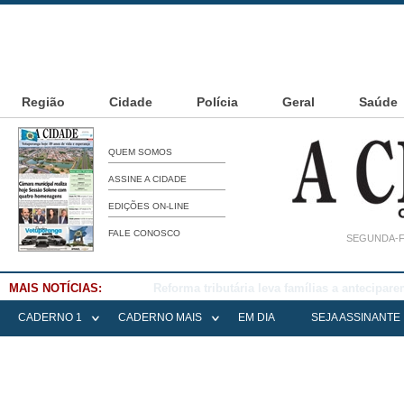
Região
Cidade
Polícia
Geral
Saúde
QUEM SOMOS
ASSINE A CIDADE
EDIÇÕES ON-LINE
FALE CONOSCO
SEGUNDA-FE
MAIS NOTÍCIAS:
Falece Elena Menoia Cesarin
CADERNO 1
CADERNO MAIS
EM DIA
SEJA ASSINANTE