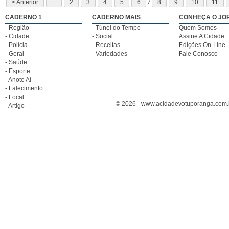
< Anterior
...
2
3
4
5
6
7
8
9
10
11
CADERNO 1
CADERNO MAIS
CONHEÇA O JO
- Região
- Túnel do Tempo
Quem Somos
- Cidade
- Social
Assine A Cidade
- Polícia
- Receitas
Edições On-Line
- Geral
- Variedades
Fale Conosco
- Saúde
- Esporte
- Anote Aí
- Falecimento
- Local
© 2026 - www.acidadevotuporanga.com.br
- Artigo