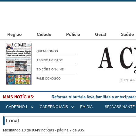
Região
Cidade
Polícia
Geral
Saúde
QUEM SOMOS
ASSINE A CIDADE
EDIÇÕES ON-LINE
FALE CONOSCO
QUINTA-F
MAIS NOTÍCIAS:
Falece Elena Menoia Cesarin
CADERNO 1
CADERNO MAIS
EM DIA
SEJA ASSINANTE
Local
Mostrando
10
de
9349
notícias - página 7 de 935