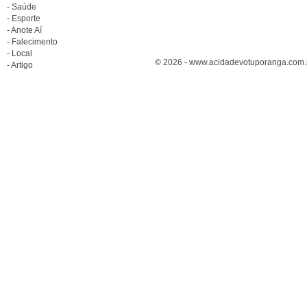
- Saúde
- Esporte
- Anote Aí
- Falecimento
- Local
© 2026 - www.acidadevotuporanga.com.br
- Artigo