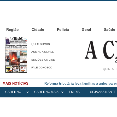
Região
Cidade
Polícia
Geral
Saúde
QUEM SOMOS
ASSINE A CIDADE
EDIÇÕES ON-LINE
FALE CONOSCO
QUINTA-F
MAIS NOTÍCIAS:
Falece Elena Menoia Cesarin
CADERNO 1
CADERNO MAIS
EM DIA
SEJA ASSINANTE