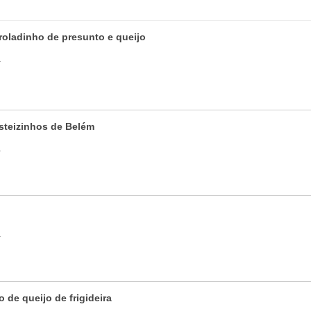
roladinho de presunto e queijo
a
asteizinhos de Belém
a
a
o de queijo de frigideira