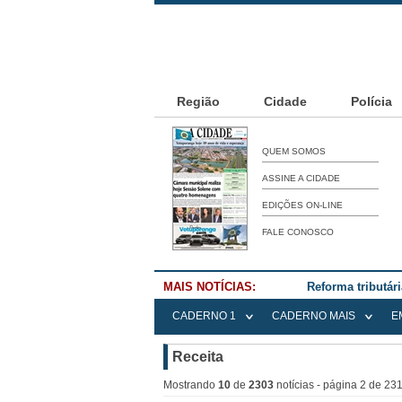
Região
Cidade
Polícia
QUEM SOMOS
ASSINE A CIDADE
EDIÇÕES ON-LINE
FALE CONOSCO
MAIS NOTÍCIAS:
Reforma tributár
CADERNO 1
CADERNO MAIS
E
Receita
Mostrando
10
de
2303
notícias - página 2 de 23