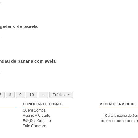
a
igadeiro de panela
a
ingau de banana com aveia
a
7
8
9
10
...
Próxima >
CONHEÇA O JORNAL
A CIDADE NA REDE
Quem Somos
Assine A Cidade
Curta a página do Jor
Edições On-Line
informado de notícias e
Fale Conosco