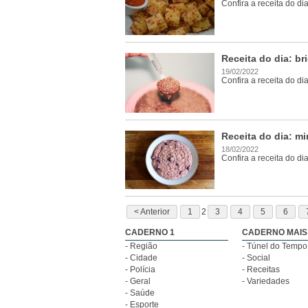
Confira a receita do di
Receita do dia: br
19/02/2022
Confira a receita do di
Receita do dia: m
18/02/2022
Confira a receita do di
< Anterior
1
2
3
4
5
6
CADERNO 1
CADERNO MAIS
- Região
- Túnel do Tempo
- Cidade
- Social
- Polícia
- Receitas
- Geral
- Variedades
- Saúde
- Esporte