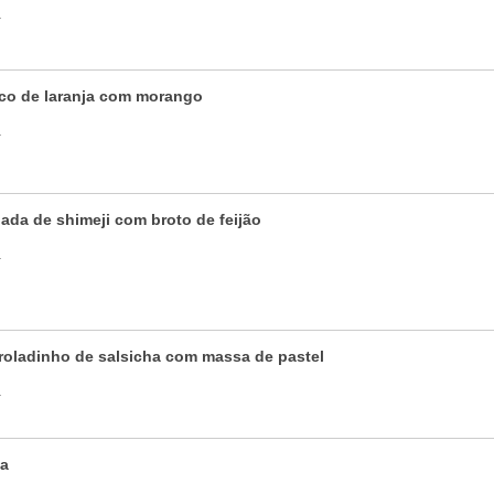
a
uco de laranja com morango
a
lada de shimeji com broto de feijão
a
nroladinho de salsicha com massa de pastel
a
ca