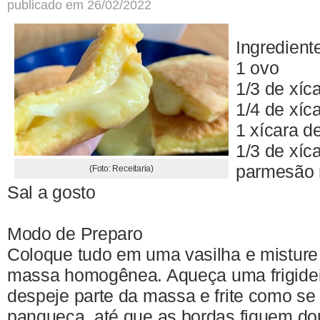
publicado em 26/02/2022
Ingredient
1 ovo
1/3 de xíca
1/4 de xíc
1 xícara d
1/3 de xíc
parmesão 
(Foto: Receitaria)
Sal a gosto
Modo de Preparo
Coloque tudo em uma vasilha e misture
massa homogênea. Aqueça uma frigideir
despeje parte da massa e frite como se
panqueca, até que as bordas fiquem do