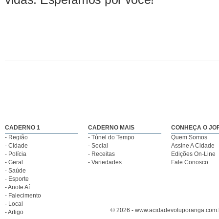
CADERNO 1
CADERNO MAIS
CONHEÇA O JO
- Região
- Túnel do Tempo
Quem Somos
- Cidade
- Social
Assine A Cidade
- Polícia
- Receitas
Edições On-Line
- Geral
- Variedades
Fale Conosco
- Saúde
- Esporte
- Anote Aí
- Falecimento
- Local
© 2026 - www.acidadevotuporanga.com.br
- Artigo