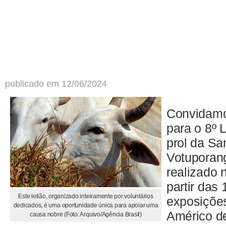
publicado em 12/06/2024
Convidamo
para o 8º 
prol da Sa
Votuporan
realizado 
partir das 
Este leilão, organizado inteiramente por voluntários
exposiçõe
dedicados, é uma oportunidade única para apoiar uma
Américo d
causa nobre (Foto: Arquivo/Agência Brasil)