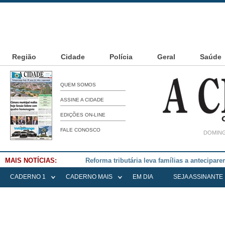
Região
Cidade
Polícia
Geral
Saúde
QUEM SOMOS
ASSINE A CIDADE
EDIÇÕES ON-LINE
FALE CONOSCO
DOMING
MAIS NOTÍCIAS:
Falece Elena Menoia Cesarin
CADERNO 1
CADERNO MAIS
EM DIA
SEJA ASSINANTE