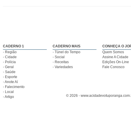
CADERNO 1
CADERNO MAIS
CONHEÇA O JO
- Região
- Túnel do Tempo
Quem Somos
- Cidade
- Social
Assine A Cidade
- Polícia
- Receitas
Edições On-Line
- Geral
- Variedades
Fale Conosco
- Saúde
- Esporte
- Anote Aí
- Falecimento
- Local
© 2026 - www.acidadevotuporanga.com.br
- Artigo