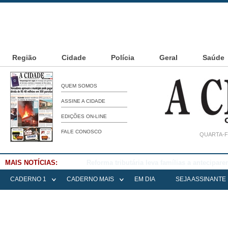
Região
Cidade
Polícia
Geral
Saúde
QUEM SOMOS
ASSINE A CIDADE
EDIÇÕES ON-LINE
FALE CONOSCO
QUARTA-F
MAIS NOTÍCIAS:
Falece Elena Menoia Cesarin
CADERNO 1
CADERNO MAIS
EM DIA
SEJA ASSINANTE