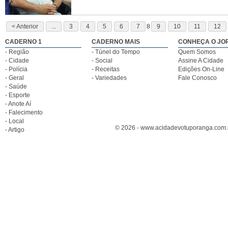
< Anterior
...
3
4
5
6
7
8
9
10
11
12
CADERNO 1
CADERNO MAIS
CONHEÇA O JO
- Região
- Túnel do Tempo
Quem Somos
- Cidade
- Social
Assine A Cidade
- Polícia
- Receitas
Edições On-Line
- Geral
- Variedades
Fale Conosco
- Saúde
- Esporte
- Anote Aí
- Falecimento
- Local
© 2026 - www.acidadevotuporanga.com.br
- Artigo