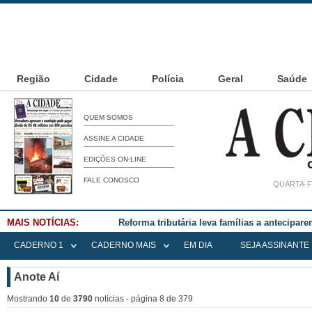
Região
Cidade
Polícia
Geral
Saúde
QUEM SOMOS
ASSINE A CIDADE
EDIÇÕES ON-LINE
FALE CONOSCO
QUARTA-F
MAIS NOTÍCIAS:
Falece Elena Menoia Cesarin
CADERNO 1
CADERNO MAIS
EM DIA
SEJA ASSINANTE
Anote Aí
Mostrando
10
de
3790
notícias - página 8 de 379