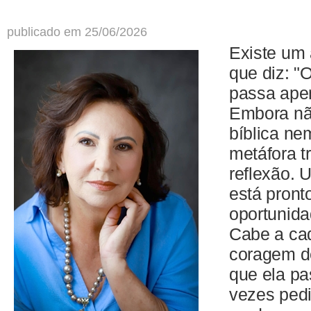
publicado em 25/06/2026
Existe um 
que diz: "
passa ape
Embora nã
bíblica ne
metáfora t
reflexão. 
está pront
oportunida
Cabe a cad
coragem de
que ela pa
vezes ped