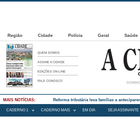
Região
Cidade
Polícia
Geral
Saúde
QUEM SOMOS
ASSINE A CIDADE
EDIÇÕES ON-LINE
FALE CONOSCO
DOMING
MAIS NOTÍCIAS:
Falece Elena Menoia Cesarin
CADERNO 1
CADERNO MAIS
EM DIA
SEJA ASSINANTE