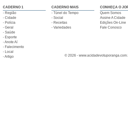
CADERNO 1
CADERNO MAIS
CONHEÇA O JO
- Região
- Túnel do Tempo
Quem Somos
- Cidade
- Social
Assine A Cidade
- Polícia
- Receitas
Edições On-Line
- Geral
- Variedades
Fale Conosco
- Saúde
- Esporte
- Anote Aí
- Falecimento
- Local
© 2026 - www.acidadevotuporanga.com.br
- Artigo