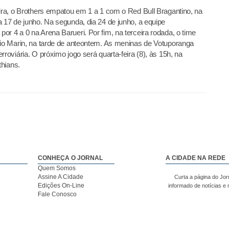
eira, o Brothers empatou em 1 a 1 com o Red Bull Bragantino, na
a 17 de junho. Na segunda, dia 24 de junho, a equipe
r 4 a 0 na Arena Barueri. Por fim, na terceira rodada, o time
nio Marin, na tarde de anteontem. As meninas de Votuporanga
roviária. O próximo jogo será quarta-feira (8), às 15h, na
hians.
CONHEÇA O JORNAL
A CIDADE NA REDE
Quem Somos
Assine A Cidade
Curta a página do Jor
Edições On-Line
informado de notícias e
Fale Conosco