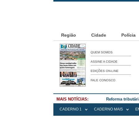
Região
Cidade
Polícia
QUEM SOMOS
ASSINE A CIDADE
EDIÇÕES ON-LINE
FALE CONOSCO
MAIS NOTÍCIAS:
Reforma tributár
CADERNO 1
CADERNO MAIS
E