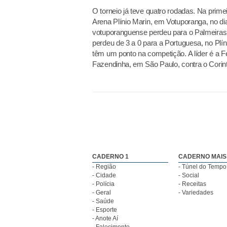
O torneio já teve quatro rodadas. Na prim
Arena Plínio Marin, em Votuporanga, no di
votuporanguense perdeu para o Palmeiras po
perdeu de 3 a 0 para a Portuguesa, no Plí
têm um ponto na competição. A líder é a Fer
Fazendinha, em São Paulo, contra o Corint
CADERNO 1
CADERNO MAIS
- Região
- Túnel do Tempo
- Cidade
- Social
- Polícia
- Receitas
- Geral
- Variedades
- Saúde
- Esporte
- Anote Aí
- Falecimento