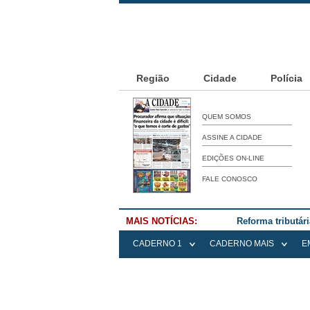
Região
Cidade
Polícia
QUEM SOMOS
ASSINE A CIDADE
EDIÇÕES ON-LINE
FALE CONOSCO
MAIS NOTÍCIAS:
Reforma tributár
CADERNO 1
CADERNO MAIS
E