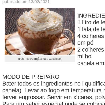
publicado em 13/02/2021
INGREDI
1 litro de 
1 lata de 
4 colheres
em pó
2 colheres
milho
(Foto: Reprodução/Tudo Gosotoso)
canela em 
MODO DE PREPARO
Bater todos os ingredientes no liquidifi
canela). Levar ao fogo em temperatura m
ferver engrossar. Servir em xícaras, pol
Para um sabor especial pode se colocar 