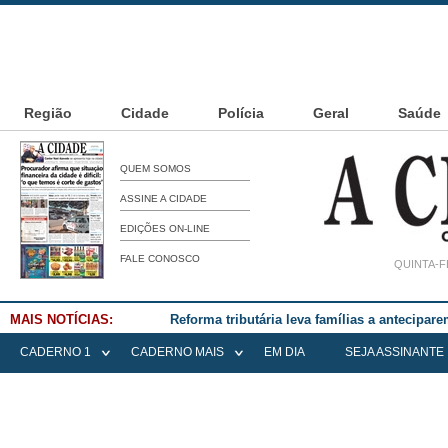
Região
Cidade
Polícia
Geral
Saúde
QUEM SOMOS
ASSINE A CIDADE
EDIÇÕES ON-LINE
FALE CONOSCO
QUINTA-F
MAIS NOTÍCIAS:
Reforma tributária leva famílias a antecipa
CADERNO 1
CADERNO MAIS
EM DIA
SEJA ASSINANTE